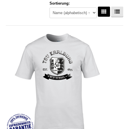
Sortierung:
Hoodies
Gläser & Tassen & Krüge
Kochen & Grillen
Aufkleber & Handys & Mousepads
Taschen
Polo`s & Hemden
Wimpel & Fanschal & Schirme
Kappen & Mützen
Alles fürs Bad
Leinwände und Kissen
Alles für die Kids
Jacken
Long Sleeve & Tank Top