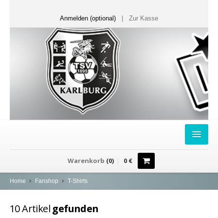
Anmelden (optional)
|
Zur Kasse
HOME
Warenkorb
(
0
)
0
€
FANSHOP
Home
Fanshop
T-Shirts
Sweater
10
Artikel
gefunden
T-Shirts