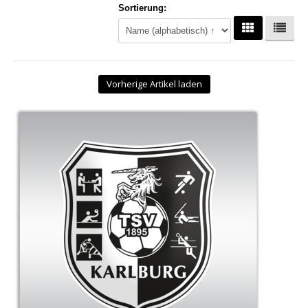
Sortierung:
Hoodies
Gläser & Tassen & Krüge
Kochen & Grillen
Vorherige Artikel laden
Aufkleber & Handys & Mousepads
Taschen
Polo`s & Hemden
Wimpel & Fanschal & Schirme
Kappen & Mützen
Alles fürs Bad
Leinwände und Kissen
Alles für die Kids
Jacken
Long Sleeve & Tank Top