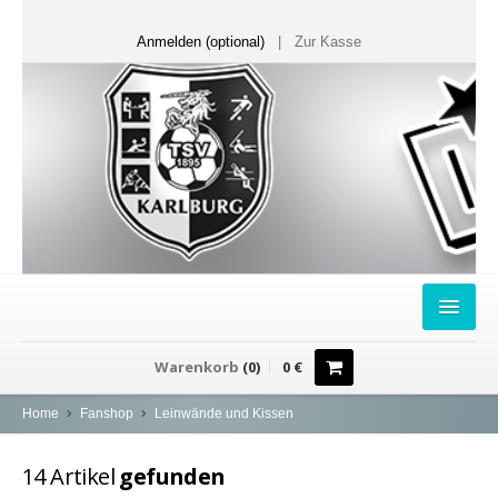
Anmelden (optional)
|
Zur Kasse
HOME
Warenkorb
(
0
)
0
€
FANSHOP
Home
Fanshop
Leinwände und Kissen
Sweater
14
Artikel
gefunden
T-Shirts