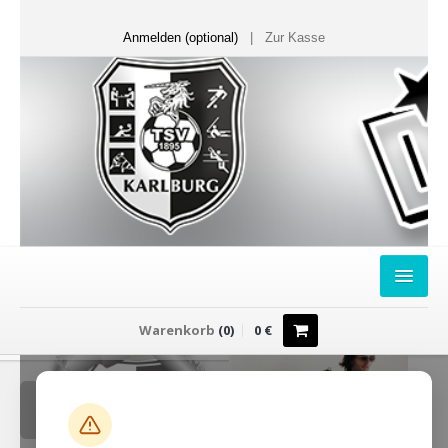
Anmelden (optional)
|
Zur Kasse
HOME
Warenkorb
(
0
)
0
€
FANSHOP
Sweater
T-Shirts