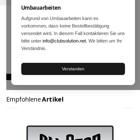
Umbauarbeiten
Hoodies
Gläser & Tassen & Krüge
Aufgrund von Umbauarbeiten kann es
vorkommen, dass keine Bestellbestätigung
Kochen & Grillen
versendet wird. In diesem Fall kontaktieren Sie uns
Aufkleber & Handys & Mousepads
bitte unter
info@clubsolution.net
. Wir bitten um Ihr
Verständnis.
Taschen
Polo`s & Hemden
Verstanden
Wimpel & Fanschal & Schirme
Kappen & Mützen
Alles fürs Bad
Empfohlene
Artikel
Leinwände und Kissen
Alles für die Kids
Jacken
Long Sleeve & Tank Top