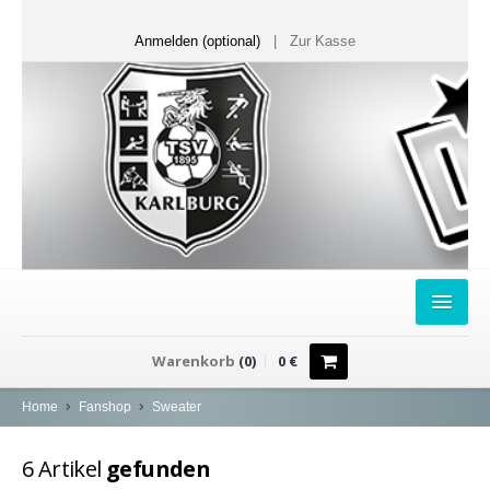
Anmelden (optional)
|
Zur Kasse
HOME
Warenkorb
(
0
)
0
€
FANSHOP
Home
Fanshop
Sweater
Sweater
6
Artikel
gefunden
T-Shirts