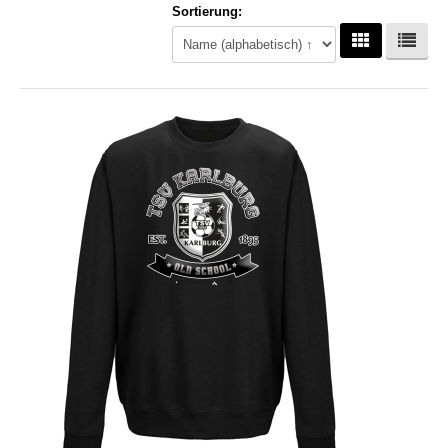
Sortierung:
Hoodies
Gläser & Tassen & Krüge
Kochen & Grillen
Aufkleber & Handys & Mousepads
Taschen
Polo`s & Hemden
Wimpel & Fanschal & Schirme
Kappen & Mützen
Alles fürs Bad
Leinwände und Kissen
Alles für die Kids
Jacken
Long Sleeve & Tank Top